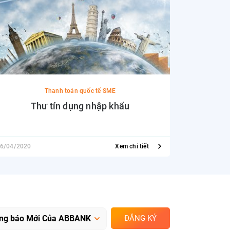
Thanh toán quốc tế SME
Thư tín dụng nhập khẩu
N
6/04/2020
Xem chi tiết
01/06/2020
ĐĂNG KÝ