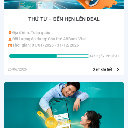
THỨ TƯ – ĐẾN HẸN LÊN DEAL
Địa điểm: Toàn quốc
Đối tượng áp dụng: Chủ thẻ ABBank Visa
Thời gian: 01/01/2026 - 31/12/2026
146 ngày 19:18:31
25/06/2026
Xem chi tiết