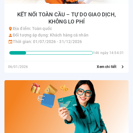
KẾT NỐI TOÀN CẦU – TỰ DO GIAO DỊCH,
KHÔNG LO PHÍ
Địa điểm: Toàn quốc
Đối tượng áp dụng: Khách hàng cá nhân
Thời gian: 01/07/2026 - 31/12/2026
146 ngày 14:54:31
06/01/2026
Xem chi tiết