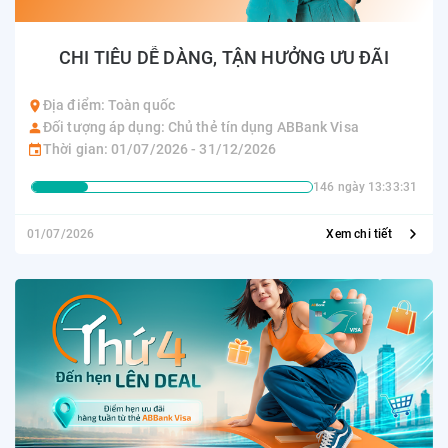
CHI TIÊU DỄ DÀNG, TẬN HƯỞNG ƯU ĐÃI
Địa điểm: Toàn quốc
Đối tượng áp dụng: Chủ thẻ tín dụng ABBank Visa
Thời gian: 01/07/2026 - 31/12/2026
146 ngày 13:33:31
01/07/2026
Xem chi tiết