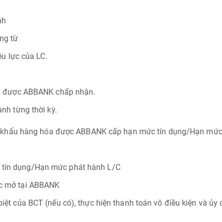
nh
ứng từ
ệu lực của LC.
ảm được ABBANK chấp nhận.
nh từng thời kỳ.
p khẩu hàng hóa được ABBANK cấp hạn mức tín dụng/Hạn mức
tín dụng/Hạn mức phát hành L/C
c mở tại ABBANK
iệt của BCT (nếu có), thực hiện thanh toán vô điều kiện và 