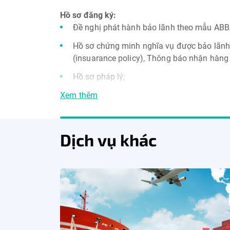
Hồ sơ đăng ký:
Đề nghị phát hành bảo lãnh theo mẫu AB
Hồ sơ chứng minh nghĩa vụ được bảo lãnh:
(insuarance policy), Thông báo nhận hàng
Hồ sơ pháp lý;
Xem thêm
Hồ sơ tài chính;
Hồ sơ bảo đảm;
Các hồ sơ khác có liên quan (nếu có).
Dịch vụ khác
Các hồ sơ khác theo quy định ABBANK