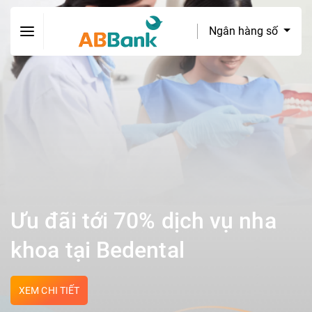
Ngân hàng số
Ưu đãi tới 70% dịch vụ nha
khoa tại Bedental
XEM CHI TIẾT