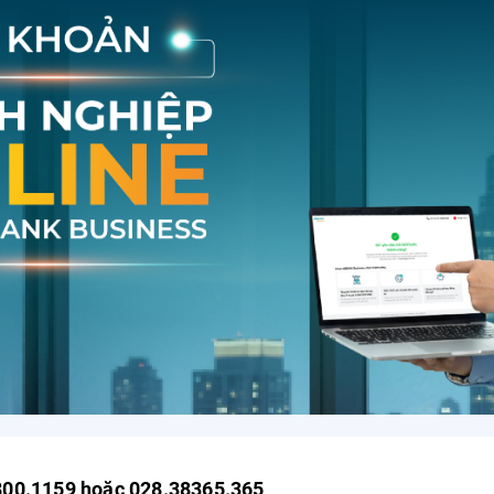
800.1159 hoặc 028.38365.365