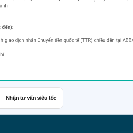
hành
R đến):
h giao dịch nhận Chuyển tiền quốc tế (TTR) chiều đến tại AB
h
hí
Nhận tư vấn siêu tốc