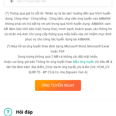
Tải CV của bạn lên
(*) Thông qua giá trị cốt lõi "Nhân sự là tài sản" hướng đến quy trình tuyển
dụng: Công khai - Công bằng - Công tâm, ứng viên ứng tuyển vào ABBANK
không phải chi trả bất kỳ chi phí trong quá trình tuyển dụng. ABBANK cam
kết đảm bảo tính bảo mật, trung thực, minh bạch, khách quan, các thông tin
cá nhân mà Anh Chị cung cấp thông qua mẫu biểu này chỉ nhằm mục đích
phục vụ cho công tác tuyển dụng tại ABBANK.
(*) Nộp hồ sơ ứng tuyển theo định dạng Microsoft Word, Microsoft Excel
hoặc PDF.
Dung lượng không quá 2 MB và không cài đặt mật khẩu.
Hoặc vui lòng gửi bản Thông tin ứng tuyển theo
Mẫu ứng tuyển
với tiêu đề &
tên file đính kèm: Địa điểm_Chức danh ứng tuyển_Họ & tên (Vd: HCM_CV
QLRR TD - BP CS & Co che_Nguyen Van A)
ỨNG TUYỂN NGAY
Hỏi đáp