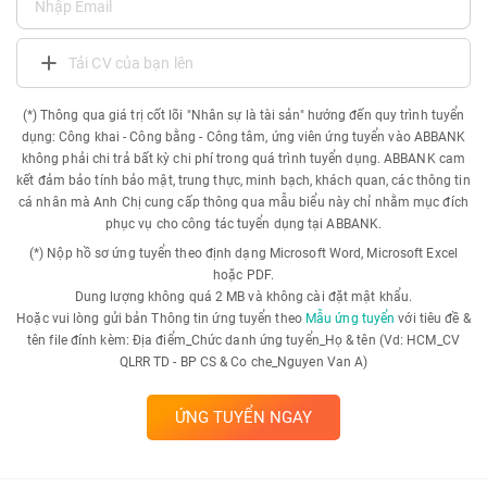
Tải CV của bạn lên
(*) Thông qua giá trị cốt lõi "Nhân sự là tài sản" hướng đến quy trình tuyển
dụng: Công khai - Công bằng - Công tâm, ứng viên ứng tuyển vào ABBANK
không phải chi trả bất kỳ chi phí trong quá trình tuyển dụng. ABBANK cam
kết đảm bảo tính bảo mật, trung thực, minh bạch, khách quan, các thông tin
cá nhân mà Anh Chị cung cấp thông qua mẫu biểu này chỉ nhằm mục đích
phục vụ cho công tác tuyển dụng tại ABBANK.
(*) Nộp hồ sơ ứng tuyển theo định dạng Microsoft Word, Microsoft Excel
hoặc PDF.
Dung lượng không quá 2 MB và không cài đặt mật khẩu.
Hoặc vui lòng gửi bản Thông tin ứng tuyển theo
Mẫu ứng tuyển
với tiêu đề &
tên file đính kèm: Địa điểm_Chức danh ứng tuyển_Họ & tên (Vd: HCM_CV
QLRR TD - BP CS & Co che_Nguyen Van A)
ỨNG TUYỂN NGAY