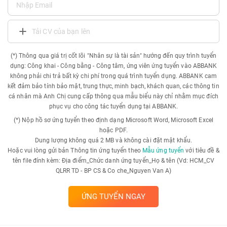
Tải CV của bạn lên
(*) Thông qua giá trị cốt lõi "Nhân sự là tài sản" hướng đến quy trình tuyển
dụng: Công khai - Công bằng - Công tâm, ứng viên ứng tuyển vào ABBANK
không phải chi trả bất kỳ chi phí trong quá trình tuyển dụng. ABBANK cam
kết đảm bảo tính bảo mật, trung thực, minh bạch, khách quan, các thông tin
cá nhân mà Anh Chị cung cấp thông qua mẫu biểu này chỉ nhằm mục đích
phục vụ cho công tác tuyển dụng tại ABBANK.
(*) Nộp hồ sơ ứng tuyển theo định dạng Microsoft Word, Microsoft Excel
hoặc PDF.
Dung lượng không quá 2 MB và không cài đặt mật khẩu.
Hoặc vui lòng gửi bản Thông tin ứng tuyển theo
Mẫu ứng tuyển
với tiêu đề &
tên file đính kèm: Địa điểm_Chức danh ứng tuyển_Họ & tên (Vd: HCM_CV
QLRR TD - BP CS & Co che_Nguyen Van A)
ỨNG TUYỂN NGAY