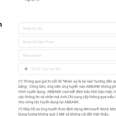
n
Tải CV của bạn lên
(*) Thông qua giá trị cốt lõi "Nhân sự là tài sản" hướng đến 
bằng - Công tâm, ứng viên ứng tuyển vào ABBANK không phải 
trình tuyển dụng. ABBANK cam kết đảm bảo tính bảo mật, t
các thông tin cá nhân mà Anh Chị cung cấp thông qua mẫu 
cho công tác tuyển dụng tại ABBANK.
(*) Nộp hồ sơ ứng tuyển theo định dạng Microsoft Word, Mic
Dung lượng không quá 2 MB và không cài đặt mật khẩu.