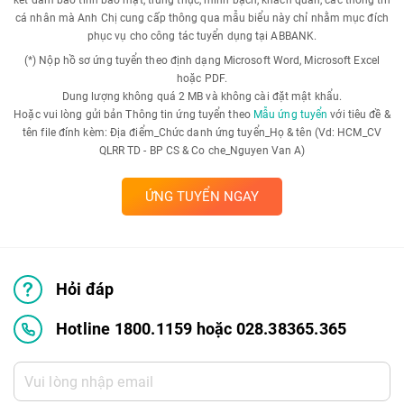
kết đảm bảo tính bảo mật, trung thực, minh bạch, khách quan, các thông tin
cá nhân mà Anh Chị cung cấp thông qua mẫu biểu này chỉ nhằm mục đích
phục vụ cho công tác tuyển dụng tại ABBANK.
(*) Nộp hồ sơ ứng tuyển theo định dạng Microsoft Word, Microsoft Excel
hoặc PDF.
Dung lượng không quá 2 MB và không cài đặt mật khẩu.
Hoặc vui lòng gửi bản Thông tin ứng tuyển theo
Mẫu ứng tuyển
với tiêu đề &
tên file đính kèm: Địa điểm_Chức danh ứng tuyển_Họ & tên (Vd: HCM_CV
QLRR TD - BP CS & Co che_Nguyen Van A)
ỨNG TUYỂN NGAY
Hỏi đáp
Hotline 1800.1159 hoặc 028.38365.365