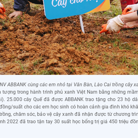
NV ABBANK cùng các em nhỏ tại Văn Bàn, Lào Cai trồng cây x
ấn tượng trong hành trình phủ xanh Việt Nam bằng những mầm 
i). 25.000 cây Quế đã được ABBANK trao tặng cho 23 hộ d
u đồng/suất cho các em học sinh có hoàn cảnh gia đình khó kh
trồng, chăm sóc, bảo vệ cây xanh đã nhận được từ chương trìn
nh 2022 đã trao tận tay 30 suất học bổng trị giá 450 triệu đ