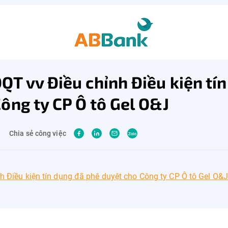
T vv Điều chỉnh Điều kiện tí
ông ty CP Ô tô Gel O&J
Chia sẻ công việc
Điều kiện tín dụng đã phê duyệt cho Công ty CP Ô tô Gel O&J