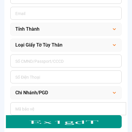
Giao dịch an toàn với công nghệ thẻ chip EMV tiếp xúc
và không tiếp xúc theo chuẩn quốc tế. Giao dịch trực
tuyến an toàn với tính năng bảo mật 3D Secure
Quản lý thẻ và kiểm soát chi tiêu thông qua các tiện
ích như ứng dụng ABBank, ngân hàng trực tuyến
Online Banking
3. Chính sách hoàn tiền:
Chủ thẻ ABBank Visa Cashback
được hoàn tiền dựa trên giá trị từng giao dịch & không giới
hạn danh mục chi tiêu. Chi tiết như sau:
Dành cho khách hàng ưu tiên
: Hoàn tiền 5% cho các
giao dịch chi tiêu qua thẻ ABBank Visa Cashback, tối
đa 100.000VNĐ/ 1 giao dịch, tối đa 1.000.000
đồng/kỳ sao kê.
Dành cho khách hàng thường
: Hoàn tiền 2% cho các
giao dịch chi tiêu qua thẻ ABBank Visa Cashback, tối