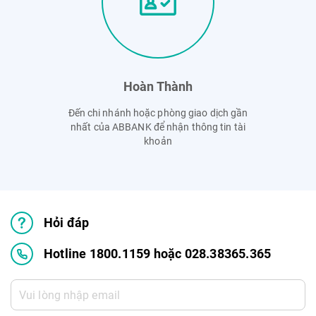
- Qua tổng đài dịch vụ khách hàng 24/7:
1800.1159
hoặc
028.38365.365
4.4
. Điều khoản, điều kiện và biểu lãi, phí chi tiết vui lòng
xem
tại đây
.
Hoàn Thành
Đến chi nhánh hoặc phòng giao dịch gần
nhất của ABBANK để nhận thông tin tài
khoản
Hỏi đáp
Hotline 1800.1159 hoặc 028.38365.365