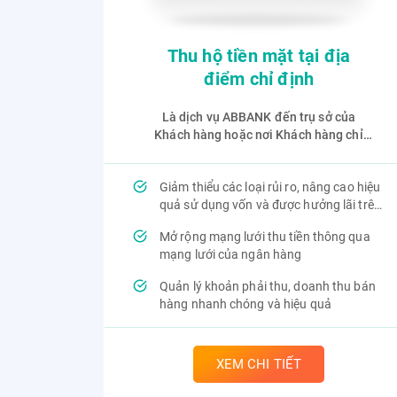
Thu hộ tiền mặt tại địa
điểm chỉ định
Là dịch vụ ABBANK đến trụ sở của
Khách hàng hoặc nơi Khách hàng chỉ
định để kiểm đếm và thu hộ tiền mặt
theo yêu cầu, vận chuyển tiền và nộp
Giảm thiểu các loại rủi ro, nâng cao hiệu
vào tài khoản của Khách hàng tại
quả sử dụng vốn và được hưởng lãi trên
ABBANK.
số dư tài khoản
Mở rộng mạng lưới thu tiền thông qua
mạng lưới của ngân hàng
Quản lý khoản phải thu, doanh thu bán
hàng nhanh chóng và hiệu quả
XEM CHI TIẾT