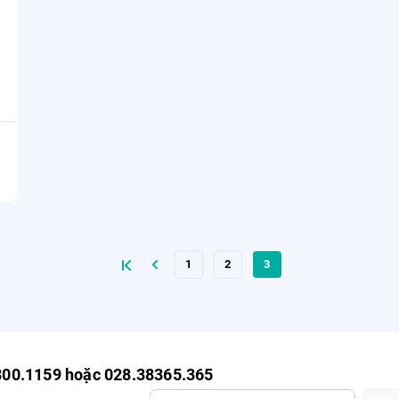
1
2
3
800.1159 hoặc 028.38365.365