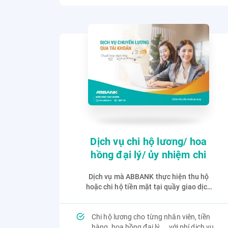
Dịch vụ chi hộ lương/ hoa
hồng đại lý/ ủy nhiệm chi
Dịch vụ mà ABBANK thực hiện thu hộ
hoặc chi hộ tiền mặt tại quầy giao dịch
của ABBANK cho người sử dụng dịch vụ
của Khách hàng/ người thụ hưởng,
Chi hộ lương cho từng nhân viên, tiền
đồng thời ghi có/ ghi nợ tài khoản của
hàng, hoa hồng đại lý,... với phí dịch vụ
Khách hàng tại ABBANK.