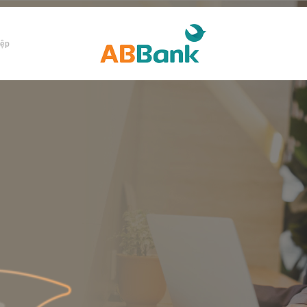
iệp
h