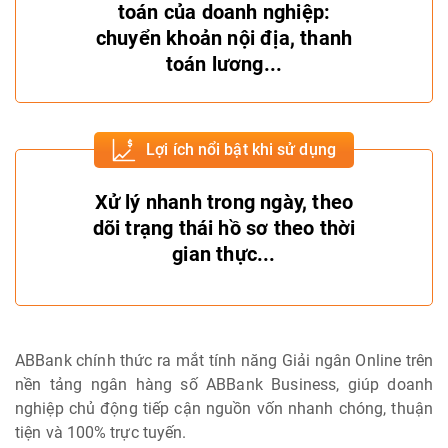
toán của doanh nghiệp:
chuyển khoản nội địa, thanh
toán lương...
Lợi ích nổi bật khi sử dụng
Xử lý nhanh trong ngày, theo
dõi trạng thái hồ sơ theo thời
gian thực...
ABBank chính thức ra mắt tính năng Giải ngân Online trên
nền tảng ngân hàng số ABBank Business, giúp doanh
nghiệp chủ động tiếp cận nguồn vốn nhanh chóng, thuận
tiện và 100% trực tuyến.