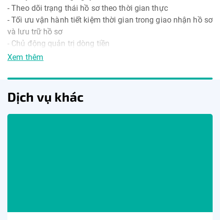
- Theo dõi trạng thái hồ sơ theo thời gian thực
- Tối ưu vận hành tiết kiệm thời gian trong giao nhận hồ sơ
và lưu trữ hồ sơ
- Chủ động quản trị dòng tiền
Xem thêm
Để sử dụng dịch vụ, doanh nghiệp cần có hạn mức vay
còn hiệu lực tại ABBank và đăng ký phân quyền người
dùng trên ABBank Business:
Dịch vụ khác
Bước 1
: Tải mẫu đăng ký người dùng dịch vụ tín dụng tại
mục “Mẫu biểu” trên website hoặc liên hệ Chuyên viên
quan hệ khách hàng ABBank. Vui lòng tham khảo hướng
dẫn điền mẫu biểu
tại đây
.
Bước 2
: Điền đầy đủ thông tin, có chữ ký của người đại
diện có thẩm quyền.
Bước 3
: Gửi bản cứng mẫu đăng ký đến Chi nhánh/Phòng
giao dịch ABBank gần nhất, hoặc qua Chuyên viên phụ
trách.