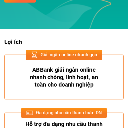
Lợi ích
Giải ngân online nhanh gọn
ABBank giải ngân online
nhanh chóng, linh hoạt, an
toàn cho doanh nghiệp
Đa dạng nhu cầu thanh toán DN
Hỗ trợ đa dạng nhu cầu thanh