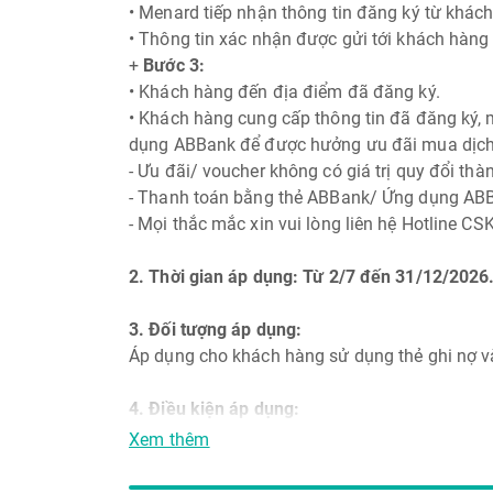
• Menard tiếp nhận thông tin đăng ký từ khách
• Thông tin xác nhận được gửi tới khách hàng
+
Bước 3:
• Khách hàng đến địa điểm đã đăng ký.
• Khách hàng cung cấp thông tin đã đăng ký,
dụng ABBank để được hưởng ưu đãi mua dịch
- Ưu đãi/ voucher không có giá trị quy đổi thà
- Thanh toán bằng thẻ ABBank/ Ứng dụng ABB
- Mọi thắc mắc xin vui lòng liên hệ Hotline
2. Thời gian áp dụng: Từ 2/7 đến 31/12/2026
3. Đối tượng áp dụng:
Áp dụng cho khách hàng sử dụng thẻ ghi nợ v
4. Điều kiện áp dụng:
Khách hàng sử dụng thẻ tín dụng và ghi nợ Vi
Xem thêm
Mọi thắc mắc xin vui lòng liên hệ Hotline CSK