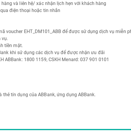
 hàng và liên hệ/ xác nhận lịch hẹn với khách hàng
 qua điện thoại hoặc tin nhắn
 mã voucher EHT_DM101_ABB để được sử dụng dịch vụ miễn phí 
 vụ.
nh tiền mặt.
ank khi sử dụng các dịch vụ để được nhận ưu đãi
 CSKH ABBank: 1800 1159, CSKH Menard: 037 901 0101
.
à thẻ tín dụng của ABBank, ứng dụng ABBank.
sa của ABBANK để thực hiện giao dịch thanh toán.
H: 1800 1159.