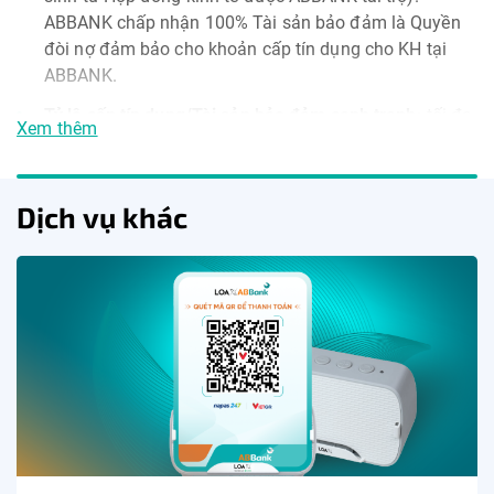
ABBANK chấp nhận 100% Tài sản bảo đảm là Quyền
đòi nợ đảm bảo cho khoản cấp tín dụng cho KH tại
ABBANK.
Tỷ lệ cấp tín dụng/Tài sản bảo đảm cạnh tranh:
tối đa
Xem thêm
lên đến 99% (Tiền gửi), 95% (Bất động sản), 95%
(Quyền đòi nợ), 80% (Máy móc thiết bị, Dây chuyền
sản xuất, Phương tiện vận tải)…
Dịch vụ khác
Biện pháp bảo đảm cho khoản cấp bảo lãnh, L/C, cam
kết cấp tín dụng:
Ưu đãi từ 0% (không yêu cầu ký quỹ
với một số loại hình bảo lãnh, L/C cho nhóm KH tốt)
Phát hành thẻ tín dụng tối đa 2 tỷ đồng.
Lãi suất cho vay ưu đãi cạnh tranh chỉ từ 5,5%/năm.
Phí bảo lãnh ưu đãi, cạnh tranh:
Miễn 100% phí
đối
với Bảo lãnh dự thầu và
Giảm đến 50% phí
đối với các
bảo lãnh khác